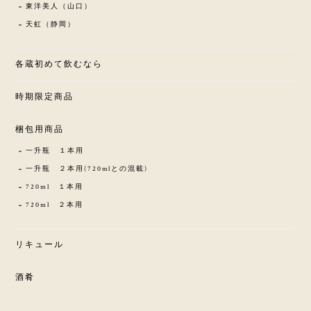
東洋美人（山口）
天虹（静岡）
各蔵初めて飲むなら
時期限定商品
梱包用商品
一升瓶 １本用
一升瓶 ２本用(720mlとの混載)
720ml １本用
720ml ２本用
リキュール
酒肴