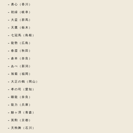
勇心（香川）
初緑（岐阜）
大盃（群馬）
天鷹（栃木）
七冠馬（島根）
龍勢（広島）
春霞（秋田）
倉本（奈良）
あべ（新潟）
旭菊（福岡）
大正の鶴（岡山）
孝の司（愛知）
睡龍（奈良）
龍力（兵庫）
鯵ヶ澤（青森）
英勲（京都）
天狗舞（石川）