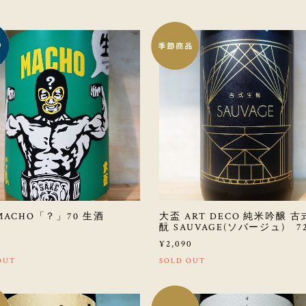
MACHO「？」70 生酒
大盃 ART DECO 純米吟醸 
酛 SAUVAGE(ソバージュ) 72
0
¥2,090
OUT
SOLD OUT