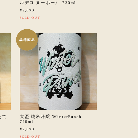
ルデコ ヌーボー) 720ml
¥2,090
SOLD OUT
たて
大盃 純米吟醸 WinterPunch
720ml
¥2,090
SOLD OUT