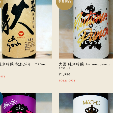
純米吟醸 秋あがり 720ml
大盃 純米吟醸 Autumnpunc
720ml
0
¥1,980
OUT
SOLD OUT