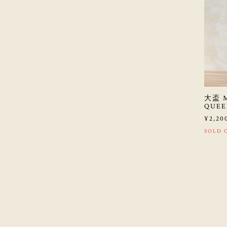
大盃 M
QUEE
¥2,20
SOLD 