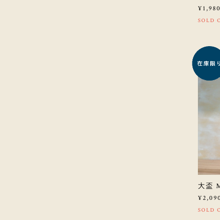
¥1,98
SOLD 
大盃 M
¥2,09
SOLD 