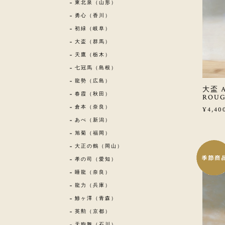
東北泉（山形）
勇心（香川）
初緑（岐阜）
大盃（群馬）
天鷹（栃木）
七冠馬（島根）
龍勢（広島）
大盃 
春霞（秋田）
ROUG
倉本（奈良）
¥4,40
あべ（新潟）
旭菊（福岡）
大正の鶴（岡山）
孝の司（愛知）
睡龍（奈良）
龍力（兵庫）
鯵ヶ澤（青森）
英勲（京都）
天狗舞（石川）