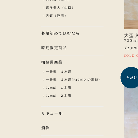
東洋美人（山口）
天虹（静岡）
各蔵初めて飲むなら
大盃 
720ml
時期限定商品
¥2,09
SOLD 
梱包用商品
一升瓶 １本用
一升瓶 ２本用(720mlとの混載)
720ml １本用
720ml ２本用
リキュール
酒肴