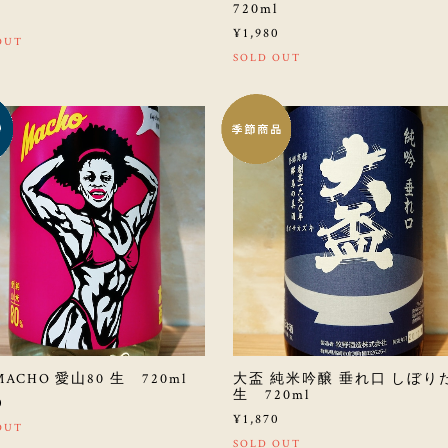
720ml
0
¥1,980
OUT
SOLD OUT
ACHO 愛山80 生 720ml
大盃 純米吟醸 垂れ口 しぼり
生 720ml
0
¥1,870
OUT
SOLD OUT