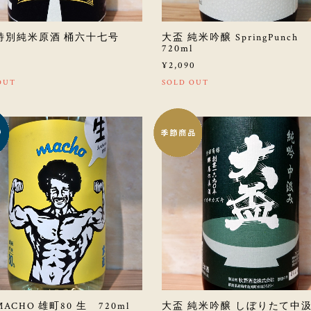
 特別純米原酒 桶六十七号
大盃 純米吟醸 SpringPunch
720ml
0
¥2,090
OUT
SOLD OUT
ACHO 雄町80 生 720ml
大盃 純米吟醸 しぼりたて