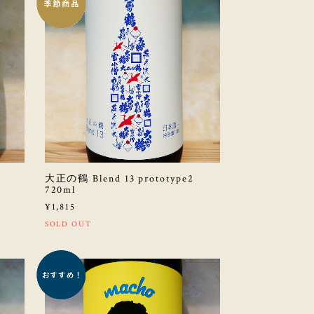
h
大正の鶴 Blend 13 prototype2
720ml
¥1,815
SOLD OUT