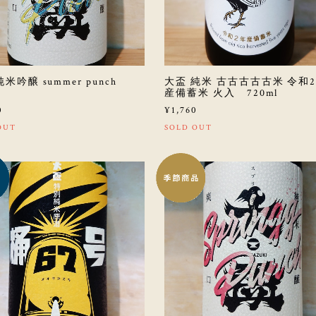
純米吟醸 summer punch
大盃 純米 古古古古古米 令和
産備蓄米 火入 720ml
0
¥1,760
OUT
SOLD OUT