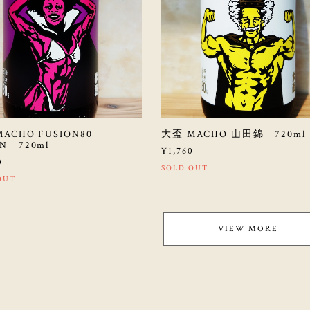
ACHO FUSION80
大盃 MACHO 山田錦 720ml
N 720ml
¥1,760
0
SOLD OUT
OUT
VIEW MORE