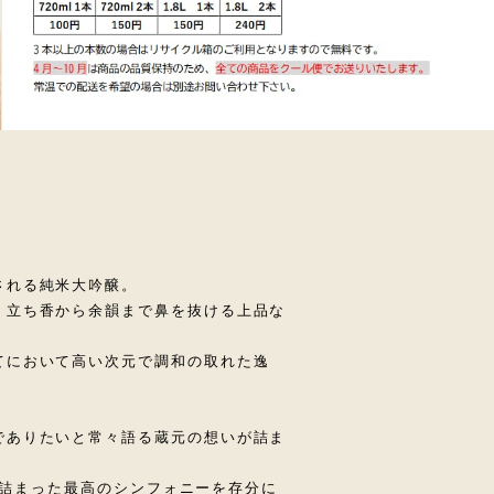
される純米大吟醸。
、立ち香から余韻まで鼻を抜ける上品な
てにおいて高い次元で調和の取れた逸
でありたいと常々語る蔵元の想いが詰ま
間”が詰まった最高のシンフォニーを存分に