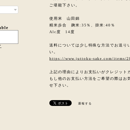
ご堪能下さい。
使用米 山田錦
精米歩合 麹米:35％、掛米:40％
able
Alc度 14度
送料については少し特殊な方法でお送り
け
い。
https://www.juttoku-sake.com/items/
上記の理由によりお支払いがクレジット
もし他のお支払い方法をご希望の際はお
せ下さい。
通報する