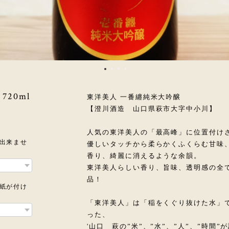
20ml
東洋美人 一番纏純米大吟醸
【澄川酒造 山口県萩市大字中小川】
人気の東洋美人の「最高峰」に位置付け
装出来ませ
優しいタッチから柔らかくふくらむ甘味
香り、綺麗に消えるような余韻。
東洋美人らしい香り、旨味、透明感の全
品！
斗紙が付け
「東洋美人」は「稲をくぐり抜けた水」
った、
'山口 萩の”米”、”水”、”人”、”時