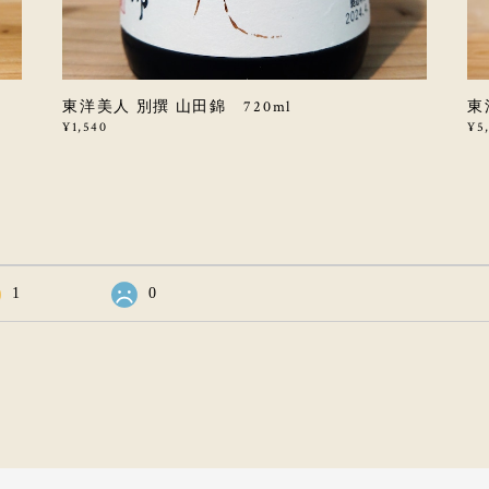
東洋美人 別撰 山田錦 720ml
東
¥1,540
¥5
1
0