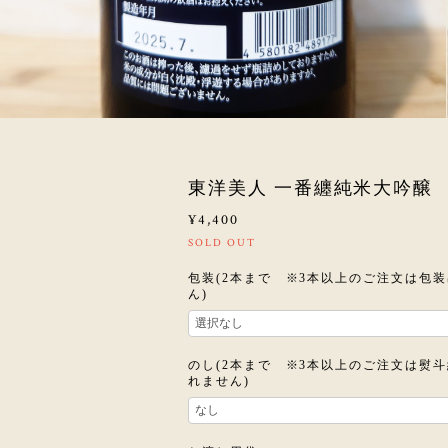
東洋美人 一番纏純米大吟醸 7
¥4,400
SOLD OUT
包装(2本まで ※3本以上のご注文は包
ん)
のし(2本まで ※3本以上のご注文は熨
れません)