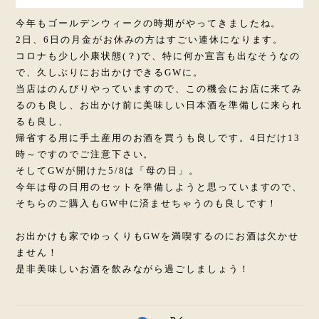
今年もゴールデンウィークの時期がやってきましたね。
2日、6日の月金がお休みの方はすごい連休になります。
コロナも少し小康状態(？)で、特に何か宣言も出なそうなの
で、久しぶりにお出かけできるGWに。
当店はのんびりやっていますので、この機会にお店に来てみ
るのも良し、お出かけ前に美味しい日本酒を準備しに来られ
るも良し、
帰省する用に手土産用のお酒を買うも良しです。4日だけ13
時～ですのでご注意下さい。
そしてGWが開けた5/8は「母の日」。
今年は母の日用のセットを準備しようと思っていますので、
そちらのご購入もGW中に済ませちゃうのも良しです！
お出かけも家でゆっくりもGWを満喫するのにお酒は欠かせ
ません！
是非美味しいお酒を飲みながら過ごしましょう！