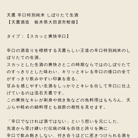
天鷹 辛口特別純米 しぼりたて生酒
【天鷹酒造 栃木県大田原市蛭畑】
タイプ：【スカッと爽快辛口】
辛口の酒造りを標榜する天鷹らしい王道の辛口特別純米のし
ぼりたての生酒。
スカッとした生酒の爽快さとこの時期ならではのしぼりたて
のすっきりとした味わい、キリッとキレる辛口の後口の全て
がすっきり飲みやすい印象を造る。
甘みを感じやすい生酒をしっかりとキレを出して辛口に仕上
げているのは流石天鷹です。
この爽快なキレが刺身や焼き魚などの魚料理はもちろん、天
ぷらや軽めの鍋料理とも抜群の相性を見せます。
「辛口でなければ酒ではない」という想いを元にした、
先達から受け継いだ伝統の味を自信と誇りを胸に
辛口で飲み飽きしない、付き合うほどに惹きつけられる酒を