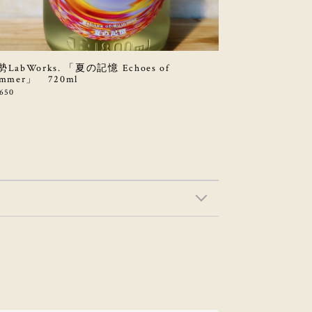
LabWorks. 「夏の記憶 Echoes of
ummer」 720ml
,650