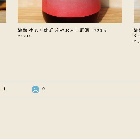
龍勢 生もと雄町 冷やおろし原酒 720ml
龍勢
S
¥2,035
¥1
1
0