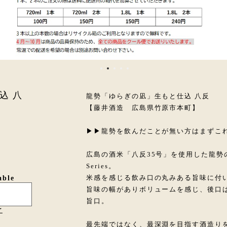
込 八
龍勢「ゆらぎの凪」生もと仕込 八反
【藤井酒造 広島県竹原市本町】
▶▶龍勢を飲んだことが無い方はまずこ
広島の酒米「八反35号」を使用した龍勢の
Series。
米感を感じる飲み口の丸みある旨味に付
able
旨味の幅がありボリュームを感じ、後口
旨口。
け
最先端ではなく、最深淵を目指す酒造り