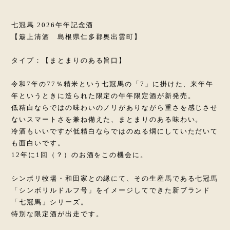
七冠馬 2026午年記念酒
【簸上清酒 島根県仁多郡奥出雲町】
タイプ：【まとまりのある旨口】
令和7年の77％精米という七冠馬の「7」に掛けた、来年午
年というときに造られた限定の午年限定酒が新発売。
低精白ならではの味わいのノリがありながら重さを感じさせ
ないスマートさを兼ね備えた、まとまりのある味わい。
冷酒もいいですが低精白ならではのぬる燗にしていただいて
も面白いです。
12年に1回（？）のお酒をこの機会に。
シンボリ牧場・和田家との縁にて、その生産馬である七冠馬
「シンボリルドルフ号」をイメージしてできた新ブランド
「七冠馬」シリーズ。
特別な限定酒が出走です。