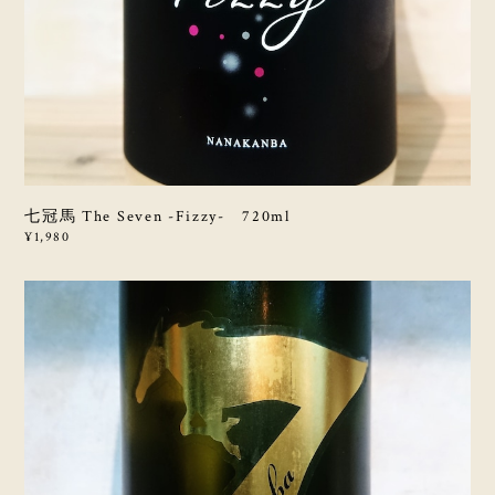
七冠馬 The Seven -Fizzy- 720ml
¥1,980