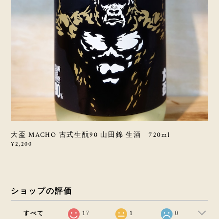
大盃 MACHO 古式生酛90 山田錦 生酒 720ml
¥2,200
ショップの評価
すべて
17
1
0