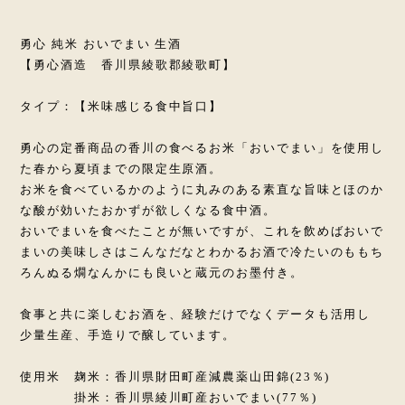
勇心 純米 おいでまい 生酒
【勇心酒造 香川県綾歌郡綾歌町】
タイプ：【米味感じる食中旨口】
勇心の定番商品の香川の食べるお米「おいでまい」を使用し
た春から夏頃までの限定生原酒。
お米を食べているかのように丸みのある素直な旨味とほのか
な酸が効いたおかずが欲しくなる食中酒。
おいでまいを食べたことが無いですが、これを飲めばおいで
まいの美味しさはこんなだなとわかるお酒で冷たいのももち
ろんぬる燗なんかにも良いと蔵元のお墨付き。
食事と共に楽しむお酒を、経験だけでなくデータも活用し
少量生産、手造りで醸しています。
使用米 麹米：香川県財田町産減農薬山田錦(23％)
掛米：香川県綾川町産おいでまい(77％)