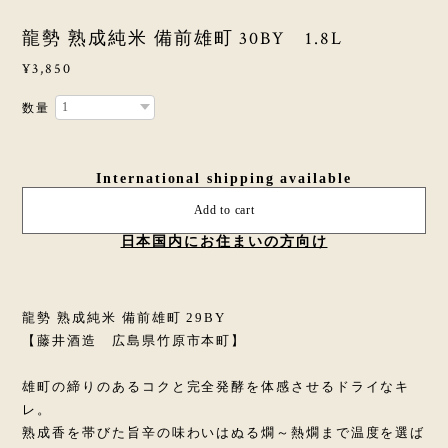
龍勢 熟成純米 備前雄町 30BY 1.8L
¥3,850
数量
International shipping available
Add to cart
日本国内にお住まいの方向け
龍勢 熟成純米 備前雄町 29BY
【藤井酒造 広島県竹原市本町】
雄町の締りのあるコクと完全発酵を体感させるドライなキ
レ。
熟成香を帯びた旨辛の味わいはぬる燗～熱燗まで温度を選ば