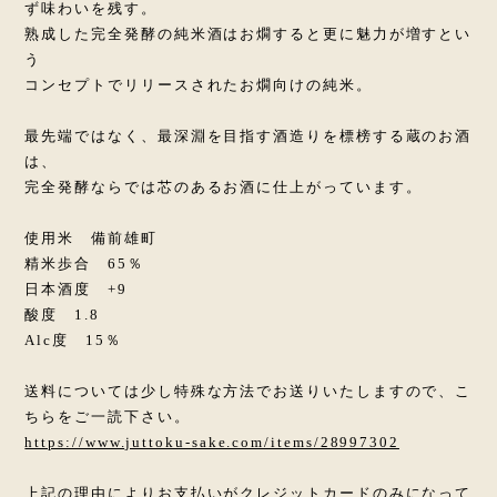
ず味わいを残す。
熟成した完全発酵の純米酒はお燗すると更に魅力が増すとい
う
コンセプトでリリースされたお燗向けの純米。
最先端ではなく、最深淵を目指す酒造りを標榜する蔵のお酒
は、
完全発酵ならでは芯のあるお酒に仕上がっています。
使用米 備前雄町
精米歩合 65％
日本酒度 +9
酸度 1.8
Alc度 15％
送料については少し特殊な方法でお送りいたしますので、こ
ちらをご一読下さい。
https://www.juttoku-sake.com/items/28997302
上記の理由によりお支払いがクレジットカードのみになって