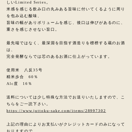
しいLimited Series。
米感を感じる飲み口の丸みある旨味に付いてくるように周り
を包み込む酸味、
旨味の幅がありボリュームを感じ、後口は伸びがあるのに、
重さを感じさせない旨口。
最先端ではなく、最深淵を目指す酒造りを標榜する蔵のお酒
は、
完全発酵ならでは芯のあるお酒に仕上がっています。
使用米 八反35号
精米歩合 60％
Alc度 16％
送料については少し特殊な方法でお送りいたしますので、こ
ちらをご一読下さい。
https://www.juttoku-sake.com/items/28997302
上記の理由によりお支払いがクレジットカードのみになって
おりますので、