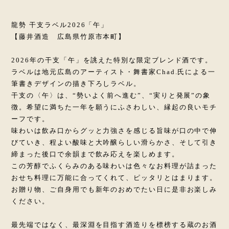
龍勢 干支ラベル2026「午」
【藤井酒造 広島県竹原市本町】
2026年の干支「午」を誂えた特別な限定ブレンド酒です。
ラベルは地元広島のアーティスト・舞書家Chad.氏による一
筆書きデザインの描き下ろしラベル。
干支の〈午〉は、“勢いよく前へ進む”、“実りと発展”の象
徴。希望に満ちた一年を願うにふさわしい、縁起の良いモチ
ーフです。
味わいは飲み口からグッと力強さを感じる旨味が口の中で伸
びていき、程よい酸味と大吟醸らしい滑らかさ、そして引き
締まった後口で余韻まで飲み応えを楽しめます。
この芳醇でふくらみのある味わいは色々なお料理が詰まった
おせち料理に万能に合ってくれて、ピッタリとはまります。
お贈り物、ご自身用でも新年のおめでたい日に是非お楽しみ
ください。
最先端ではなく、最深淵を目指す酒造りを標榜する蔵のお酒